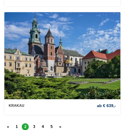
ab € 639,-
KRAKAU
«
1
2
3
4
5
»