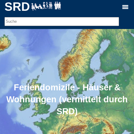
SRD
Feriendomizile - Häuser &
Wohnungen (vermittelt durch
SRD)