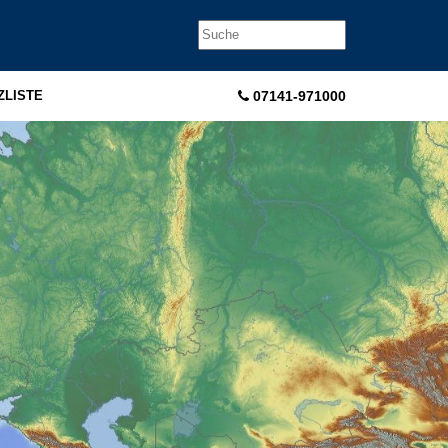
ZLISTE
07141-971000