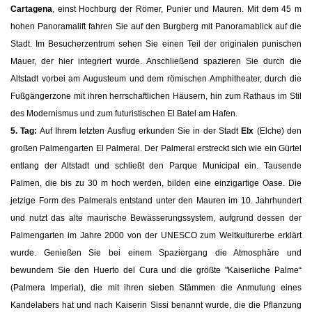
Cartagena
, einst Hochburg der Römer, Punier und Mauren. Mit dem 45 m
hohen Panoramalift fahren Sie auf den Burgberg mit Panoramablick auf die
Stadt. Im Besucherzentrum sehen Sie einen Teil der originalen punischen
Mauer, der hier integriert wurde. Anschließend spazieren Sie durch die
Altstadt vorbei am Augusteum und dem römischen Amphitheater, durch die
Fußgängerzone mit ihren herrschaftlichen Häusern, hin zum Rathaus im Stil
des Modernismus und zum futuristischen El Batel am Hafen.
5. Tag:
Auf Ihrem letzten Ausflug erkunden Sie in der Stadt
Elx
(Elche) den
großen Palmengarten El Palmeral. Der Palmeral erstreckt sich wie ein Gürtel
entlang der Altstadt und schließt den Parque Municipal ein. Tausende
Palmen, die bis zu 30 m hoch werden, bilden eine einzigartige Oase. Die
jetzige Form des Palmerals entstand unter den Mauren im 10. Jahrhundert
und nutzt das alte maurische Bewässerungssystem, aufgrund dessen der
Palmengarten im Jahre 2000 von der UNESCO zum Weltkulturerbe erklärt
wurde. Genießen Sie bei einem Spaziergang die Atmosphäre und
bewundern Sie den Huerto del Cura und die größte "Kaiserliche Palme“
(Palmera Imperial), die mit ihren sieben Stämmen die Anmutung eines
Kandelabers hat und nach Kaiserin Sissi benannt wurde, die die Pflanzung