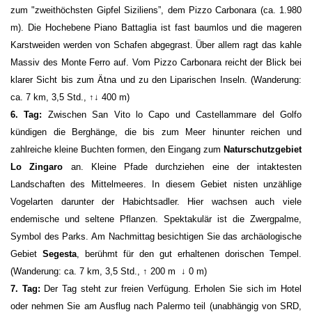
zum "zweithöchsten Gipfel Siziliens”, dem Pizzo Carbonara (ca. 1.980
m). Die Hochebene Piano Battaglia ist fast baumlos und die mageren
Karstweiden werden von Schafen abgegrast. Über allem ragt das kahle
Massiv des Monte Ferro auf. Vom Pizzo Carbonara reicht der Blick bei
klarer Sicht bis zum Ätna und zu den Liparischen Inseln. (Wanderung:
ca. 7 km, 3,5 Std., ↑↓ 400 m)
6. Tag:
Zwischen San Vito lo Capo und Castellammare del Golfo
kündigen die Berghänge, die bis zum Meer hinunter reichen und
zahlreiche kleine Buchten formen, den Eingang zum
Naturschutzgebiet
Lo Zingaro
an. Kleine Pfade durchziehen eine der intaktesten
Landschaften des Mittelmeeres. In diesem Gebiet nisten unzählige
Vogelarten darunter der Habichtsadler. Hier wachsen auch viele
endemische und seltene Pflanzen. Spektakulär ist die Zwerg­palme,
Symbol des Parks. Am Nachmittag besichtigen Sie das archäologische
Gebiet
Segesta
, berühmt für den gut erhaltenen dorischen Tempel.
(Wanderung: ca. 7 km, 3,5 Std., ↑ 200 m ↓ 0 m)
7. Tag:
Der Tag steht zur freien Verfügung. Erholen Sie sich im Hotel
oder nehmen Sie am Ausflug nach Palermo teil (unabhängig von SRD,