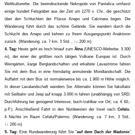
Weltkulturerbe. Die beeindruckende Nekropole von Pantalica umfasst
einige hundert Felsgräber aus der Zeit um 1270 v. Chr., die geschützt
über den Schluchten der Flüsse Anapo und Calcinara liegen. Die
Wanderung führt durch das schöne Gelände. Sie wandern durch die
Schlucht des Anapo und kehren zu Ihrem Ausgangspunkt Anaktoron
zurück. (Wanderung: ca. 7 km, 3 Std. , ↑↓ 200 m)
4. Tag:
Heute geht es hoch hinauf zum
Ätna
(UNESCO-Welterbe. 3.300
m), der einer der größten noch tätigen Vulkane Europas ist. Durch
Weingärten, karge Berglandschaften und erkaltete Lavaströme fahren
Sie mit dem Bus in eine fremdartig anmutende Mondlandschaft. Die
Auffahrt mit dem Bus ist normalerweise bis ca. 1.900 m Höhe möglich.
In dieser Lavalandschaft wandern Sie. Alternativ können Sie fakultativ
mit Seilbahn und Jeep auf knapp 3.000 m fahren (unabhängig von SRD;
Durchführung bei genügend Interesse; buch-/zahlbar vor Ort; ca. € 60,-
p.P.). Anschließend Fahrt in den Nordwesten der Insel nach
Cefalu
.
4 Nächte im Raum Cefalu/Palermo. (Wanderung: ca. 7 km, 3 Std.,
↑↓ 200 m)
5. Tag:
Eine Rundwanderung führt Sie "
auf dem Dach der Madonie
”