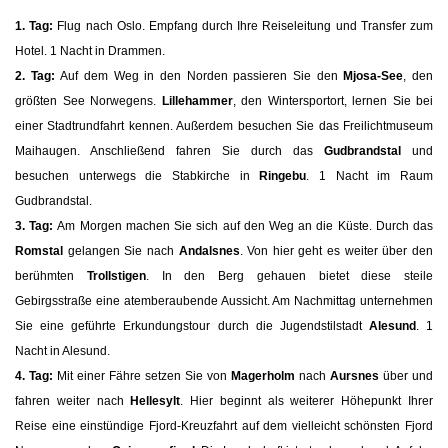
1. Tag:
Flug nach Oslo. Empfang durch Ihre Reiseleitung und Transfer zum
Hotel. 1 Nacht in Drammen.
2. Tag:
Auf dem Weg in den Norden passieren Sie den
Mjosa-See
, den
größten See Norwegens.
Lillehammer
, den Wintersportort, lernen Sie bei
einer Stadtrundfahrt kennen. Außerdem besuchen Sie das Freilichtmuseum
Maihaugen. Anschließend fahren Sie durch das
Gudbrandstal
und
besuchen unterwegs die Stabkirche in
Ringebu
. 1 Nacht im Raum
Gudbrandstal.
3. Tag:
Am Morgen machen Sie sich auf den Weg an die Küste. Durch das
Romstal
gelangen Sie nach
Andalsnes
. Von hier geht es weiter über den
berühmten
Trollstigen
. In den Berg gehauen bietet diese steile
Gebirgsstraße eine atemberaubende Aussicht. Am Nachmittag unternehmen
Sie eine geführte Erkundungstour durch die Jugendstilstadt
Alesund
. 1
Nacht in Alesund.
4. Tag:
Mit einer Fähre setzen Sie von
Magerholm
nach
Aursnes
über und
fahren weiter nach
Hellesylt
. Hier beginnt als weiterer Höhepunkt Ihrer
Reise eine einstündige Fjord-Kreuzfahrt auf dem vielleicht schönsten Fjord