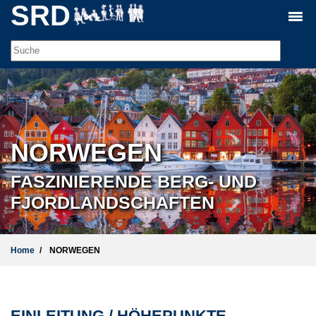
SRD
NORWEGEN
FASZINIERENDE BERG- UND
FJORDLANDSCHAFTEN
Home
NORWEGEN
EINLEITUNG / HÖHEPUNKTE