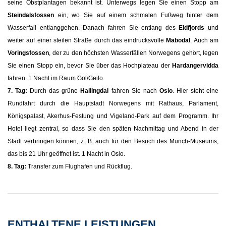
seine Obstplantagen bekannt ist. Unterwegs legen Sie einen Stopp am
Steindalsfossen
ein, wo Sie auf einem schmalen Fußweg hinter dem
Wasserfall entlanggehen. Danach fahren Sie entlang des
Eidfjords
und
weiter auf einer steilen Straße durch das eindrucksvolle
Mabodal
. Auch am
Voringsfossen
, der zu den höchsten Wasserfällen Norwegens gehört, legen
Sie einen Stopp ein, bevor Sie über das Hochplateau der
Hardangervidda
fahren. 1 Nacht im Raum Gol/Geilo.
7. Tag:
Durch das grüne
Hallingdal
fahren Sie nach
Oslo
. Hier steht eine
Rundfahrt durch die Hauptstadt Norwegens mit Rathaus, Parlament,
Königspalast, Akerhus-Festung und Vigeland-Park auf dem Programm. Ihr
Hotel liegt zentral, so dass Sie den späten Nachmittag und Abend in der
Stadt verbringen können, z. B. auch für den Besuch des Munch-Museums,
das bis 21 Uhr geöffnet ist. 1 Nacht in Oslo.
8. Tag:
Transfer zum Flughafen und Rückflug.
ENTHALTENE LEISTUNGEN