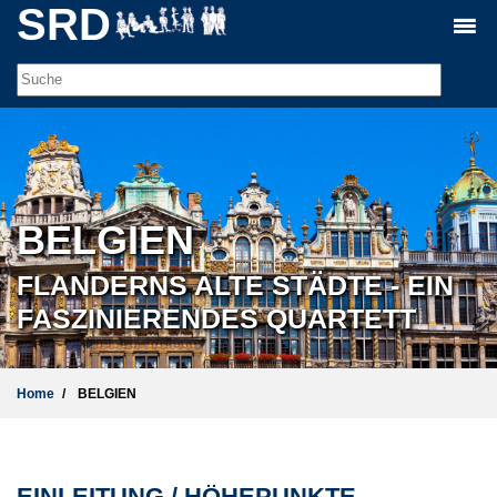
SRD
BELGIEN
FLANDERNS ALTE STÄDTE - EIN
FASZINIERENDES QUARTETT
Home
BELGIEN
EINLEITUNG / HÖHEPUNKTE