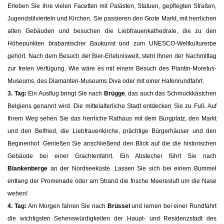
Erleben Sie ihre vielen Facetten mit Palästen, Statuen, gepflegten Straßen,
Jugendstilvierteln und Kirchen. Sie passieren den Grote Markt, mit herrlichen
alten Gebäuden und besuchen die Liebfrauenkathedrale, die zu den
Höhepunkten brabantischer Baukunst und zum UNESCO-Weltkulturerbe
gehört. Nach dem Besuch der Bier-Erlebniswelt, steht Ihnen der Nachmittag
zur freien Verfügung. Wie wäre es mit einem Besuch des Plantin-Moretus-
Museums, des Diamanten-Museums Diva oder mit einer Hafenrundfahrt.
3. Tag:
Ein Ausflug bringt Sie nach
Brügge
, das auch das Schmuckkästchen
Belgiens genannt wird. Die mittelalterliche Stadt entdecken Sie zu Fuß. Auf
Ihrem Weg sehen Sie das herrliche Rathaus mit dem Burgplatz, den Markt
und den Belfried, die Liebfrauenkirche, prächtige Bürgerhäuser und den
Beginenhof. Genießen Sie anschließend den Blick auf die die historischen
Gebäude bei einer Grachtenfahrt. Ein Abstecher führt Sie nach
Blankenberge
an der Nordseeküste. Lassen Sie sich bei einem Bummel
entlang der Promenade oder am Strand die frische Meeresluft um die Nase
wehen!
4. Tag:
Am Morgen fahren Sie nach
Brüssel
und lernen bei einer Rundfahrt
die wichtigsten Sehenswürdigkeiten der Haupt- und Residenzstadt des