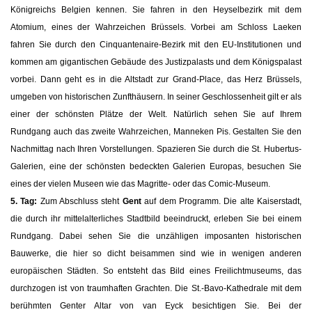
Königreichs Belgien kennen. Sie fahren in den Heyselbezirk mit dem
Atomium, eines der Wahrzeichen Brüssels. Vorbei am Schloss Laeken
fahren Sie durch den Cinquantenaire-Bezirk mit den EU-Institutionen und
kommen am gigantischen Gebäude des Justizpalasts und dem Königspalast
vorbei. Dann geht es in die Altstadt zur Grand-Place, das Herz Brüssels,
umgeben von historischen Zunfthäusern. In seiner Geschlossenheit gilt er als
einer der schönsten Plätze der Welt. Natürlich sehen Sie auf Ihrem
Rundgang auch das zweite Wahrzeichen, Manneken Pis. Gestalten Sie den
Nachmittag nach Ihren Vorstellungen. Spazieren Sie durch die St. Hubertus-
Galerien, eine der schönsten bedeckten Galerien Europas, besuchen Sie
eines der vielen Museen wie das Magritte- oder das Comic-Museum.
5. Tag:
Zum Abschluss steht
Gent
auf dem Programm. Die alte Kaiserstadt,
die durch ihr mittelalterliches Stadtbild beeindruckt, erleben Sie bei einem
Rundgang. Dabei sehen Sie die unzähligen imposanten historischen
Bauwerke, die hier so dicht beisammen sind wie in wenigen anderen
europäischen Städten. So entsteht das Bild eines Freilichtmuseums, das
durchzogen ist von traumhaften Grachten. Die St.-Bavo-Kathedrale mit dem
berühmten Genter Altar von van Eyck besichtigen Sie. Bei der