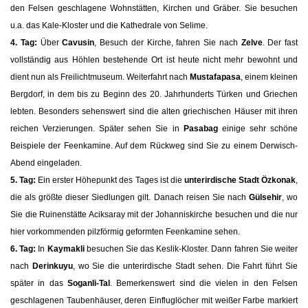
den Felsen geschlagene Wohnstätten, Kirchen und Gräber. Sie besuchen
u.a. das Kale-Kloster und die Kathedrale von Selime.
4. Tag:
Über
Cavusin
, Besuch der Kirche, fahren Sie nach
Zelve
. Der fast
vollständig aus Höhlen bestehende Ort ist heute nicht mehr bewohnt und
dient nun als Freilichtmuseum. Weiterfahrt nach
Mustafapasa
, einem kleinen
Bergdorf, in dem bis zu Beginn des 20. Jahrhunderts Türken und Griechen
lebten. Besonders sehenswert sind die alten griechischen Häuser mit ihren
reichen Verzierungen. Später sehen Sie in
Pasabag
einige sehr schöne
Beispiele der Feenkamine. Auf dem Rückweg sind Sie zu einem Derwisch-
Abend eingeladen.
5. Tag:
Ein erster Höhepunkt des Tages ist die
unterirdische Stadt Özkonak
,
die als größte dieser Siedlungen gilt. Danach reisen Sie nach
Gülsehir
, wo
Sie die Ruinenstätte Aciksaray mit der Johanniskirche besuchen und die nur
hier vorkommenden pilzförmig geformten Feenkamine sehen.
6. Tag:
In
Kaymakli
besuchen Sie das Keslik-Kloster. Dann fahren Sie weiter
nach
Derinkuyu
, wo Sie die unterirdische Stadt sehen. Die Fahrt führt Sie
später in das
Soganli-Tal
. Bemerkenswert sind die vielen in den Felsen
geschlagenen Taubenhäuser, deren Einfluglöcher mit weißer Farbe markiert