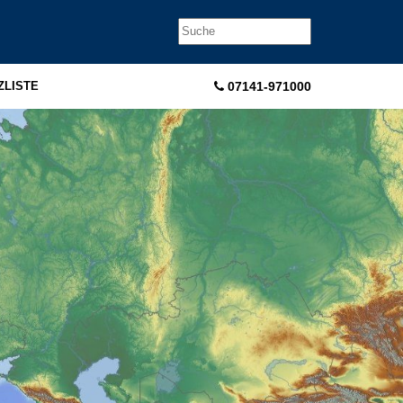
ZLISTE
07141-971000